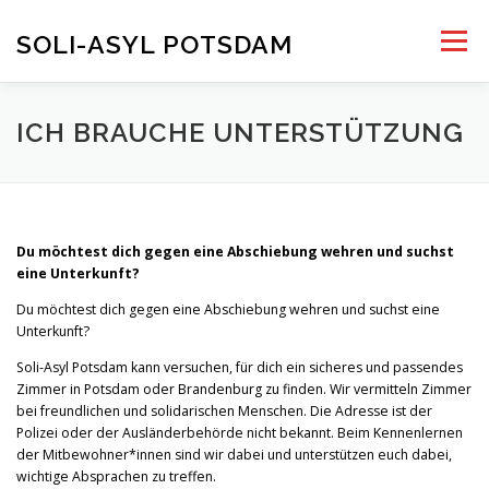
Skip
to
SOLI-ASYL POTSDAM
Menu
content
HOME
KONTAKT
ICH BRAUCHE UNTERSTÜTZUNG
UNTERSTÜTZEN UND UNTERSTÜTZUNG
FAQ
Du möchtest dich gegen eine Abschiebung wehren und suchst
DE
eine Unterkunft?
BLOG
Du möchtest dich gegen eine Abschiebung wehren und suchst eine
Unterkunft?
Soli-Asyl Potsdam kann versuchen, für dich ein sicheres und passendes
Zimmer in Potsdam oder Brandenburg zu finden. Wir vermitteln Zimmer
bei freundlichen und solidarischen Menschen. Die Adresse ist der
Polizei oder der Ausländerbehörde nicht bekannt. Beim Kennenlernen
der Mitbewohner*innen sind wir dabei und unterstützen euch dabei,
wichtige Absprachen zu treffen.