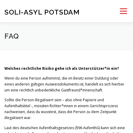
Skip
to
SOLI-ASYL POTSDAM
Menu
content
HOME
KONTAKT
FAQ
UNTERSTÜTZEN UND UNTERSTÜTZUNG
FAQ
Welches rechtliche Risiko gehe ich als Unterstützer*in ein?
DE
BLOG
Wenn du eine Person aufnimmst, die im Besitz einer Duldung oder
eines anderen gültigen Ausweisdokuments ist, handelt es sich hierbei
um eine rechtlich unbedenkliche Gastfreund*innenschaft.
Sollte die Person illegalisiert sein – also ohne Papiere und
Aufenthaltstitel -, müssten Richter*innen in einem Gerichtsprozess
nachweisen, dass du wusstest, dass die Person zu dem Zeitpunkt
illegalisiert war.
Laut des deutschen Aufenthaltsgesetzes (§96 AufenthG) kann sich eine