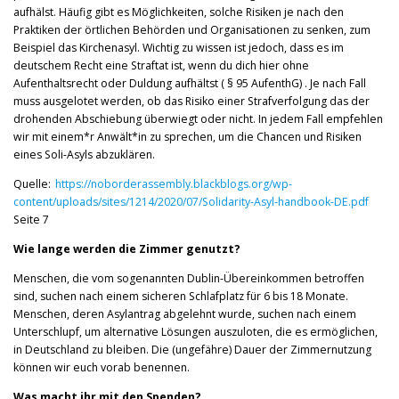
aufhälst. Häufig gibt es Möglichkeiten, solche Risiken je nach den
Praktiken der örtlichen Behörden und Organisationen zu senken, zum
Beispiel das Kirchenasyl. Wichtig zu wissen ist jedoch, dass es im
deutschem Recht eine Straftat ist, wenn du dich hier ohne
Aufenthaltsrecht oder Duldung aufhältst ( § 95 AufenthG) . Je nach Fall
muss ausgelotet werden, ob das Risiko einer Strafverfolgung das der
drohenden Abschiebung überwiegt oder nicht. In jedem Fall empfehlen
wir mit einem*r Anwält*in zu sprechen, um die Chancen und Risiken
eines Soli-Asyls abzuklären.
Quelle:
https://noborderassembly.blackblogs.org/wp-
content/uploads/sites/1214/2020/07/Solidarity-Asyl-handbook-DE.pdf
Seite 7
Wie lange werden die Zimmer genutzt?
Menschen, die vom sogenannten Dublin-Übereinkommen betroffen
sind, suchen nach einem sicheren Schlafplatz für 6 bis 18 Monate.
Menschen, deren Asylantrag abgelehnt wurde, suchen nach einem
Unterschlupf, um alternative Lösungen auszuloten, die es ermöglichen,
in Deutschland zu bleiben. Die (ungefähre) Dauer der Zimmernutzung
können wir euch vorab benennen.
Was macht ihr mit den Spenden?