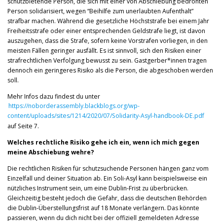
schutzbietende Person, die sich mit einer von Abschiebung bedrohten
Person solidarisiert, wegen “Beihilfe zum unerlaubten Aufenthalt”
strafbar machen. Während die gesetzliche Höchststrafe bei einem Jahr
Freiheitsstrafe oder einer entsprechenden Geldstrafe liegt, ist davon
auszugehen, dass die Strafe, sofern keine Vorstrafen vorliegen, in den
meisten Fällen geringer ausfällt. Es ist sinnvoll, sich den Risiken einer
strafrechtlichen Verfolgung bewusst zu sein. Gastgerber*innen tragen
dennoch ein geringeres Risiko als die Person, die abgeschoben werden
soll.
Mehr Infos dazu findest du unter
https://noborderassembly.blackblogs.org/wp-
content/uploads/sites/1214/2020/07/Solidarity-Asyl-handbook-DE.pdf
auf Seite 7.
Welches rechtliche Risiko gehe ich ein, wenn ich mich gegen
meine Abschiebung wehre?
Die rechtlichen Risiken für schutzsuchende Personen hängen ganz vom
Einzelfall und deiner Situation ab. Ein Soli-Asyl kann beispielsweise ein
nützliches Instrument sein, um eine Dublin-Frist zu überbrücken.
Gleichzeitig besteht jedoch die Gefahr, dass die deutschen Behörden
die Dublin-Überstellungsfrist auf 18 Monate verlängern. Das könnte
passieren, wenn du dich nicht bei der offiziell gemeldeten Adresse